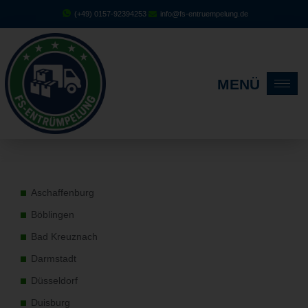
(+49) 0157-92394253
info@fs-entruempelung.de
MENÜ
Aschaffenburg
Böblingen
Bad Kreuznach
Darmstadt
Düsseldorf
Duisburg