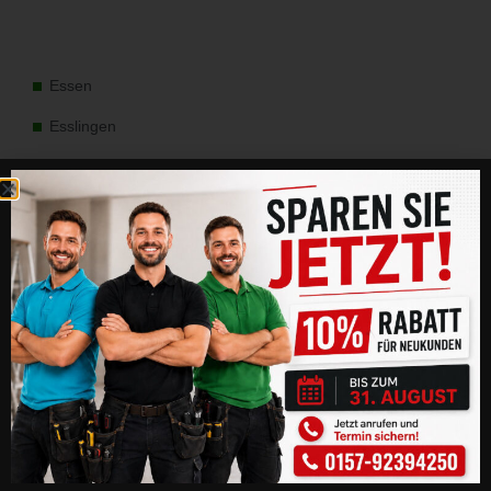
Essen
Esslingen
Filderstadt
Friedberg
Frankfurt
Gelnhausen
Hanau
Heidelberg
Heilbronn
Leonberg